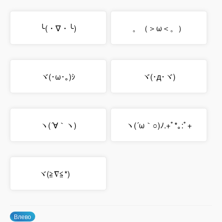
╰(・∇・╰)
。（＞ω＜。）
ヾ(･ω･｡)ｼ
ヾ(･д･ヾ)
ヽ(´∀｀ヽ)
ヽ(´ω｀○)ﾉ.+ﾟ*｡:ﾟ+
ヾ(≧∇≦*)ゝ
Влево