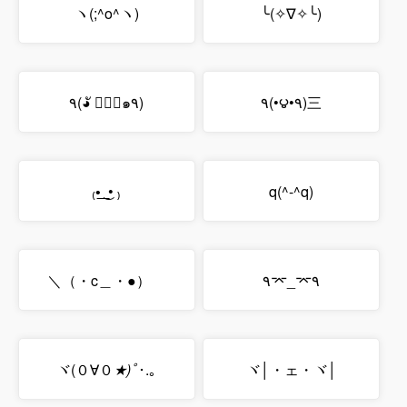
ヽ(;^o^ヽ)
╰(✧∇✧╰)
٩(◕ั ∀◕ั๑٩)
٩(•౪•٩)三
₍•͟ ͜ • ₎
q(^-^q)
＼（・c＿・●）ゞ
۹⌤_⌤۹
ヾ(０∀０
★)ﾟ
･.｡
ヾ│・ェ・ヾ│