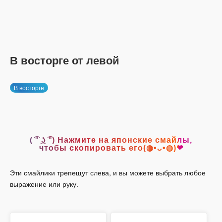
В восторге от левой
В восторге
( ͡° ͜ʖ ͡°) Нажмите на японские смайлы,
чтобы скопировать его(◍•ᴗ•◍)❤
Эти смайлики трепещут слева, и вы можете выбрать любое
выражение или руку.