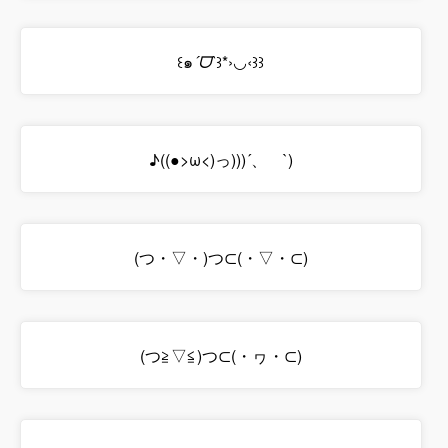
꒰๑
´ᗜ`
꒱*›◡‹꒱꒱
♪((●>ω<)っ)))´、ゝ`)
(つ・▽・)つ⊂(・▽・⊂)
(つ≧▽≦)つ⊂(・ヮ・⊂)