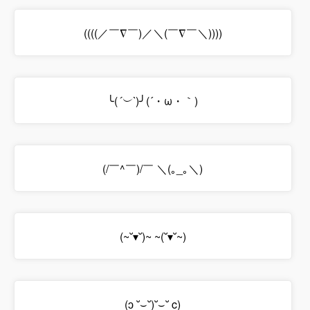
((((／￣∇￣)／＼(￣∇￣＼))))
╰(
´︶`
)╯(´・ω・｀)
(/￣^￣)/￣ ＼(｡_｡＼)
(~˘▾˘)~ ~(˘▾˘~)
(ɔ ˘⌣˘)˘⌣˘ c)