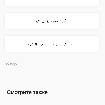
(ﾉ*’ω’*)ﾉ~~~~) ◜◡‾)
（ノ´д｀ノ。・・。＼´д｀＼）
no tags
Смотрите также