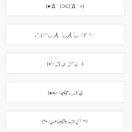
(●´Д｀)⊃⊂(´Д｀○)
人
´
◡
人
´
◡
｡ﾟ.(
♡´◡
♡
)ﾟ °・
(٭′ᵕુ‵)ુ(ૂ′ᵕ‵ॢං)
(๑˃̶͈̀ ᵕ ॣ˂̶͈́)*｡̀ ̫ ｡́)ॢ)
(*• ुᴗ•ධ̢•͈ꄃ̑•͈ ධ̡੭ु⁾⁾·°♡