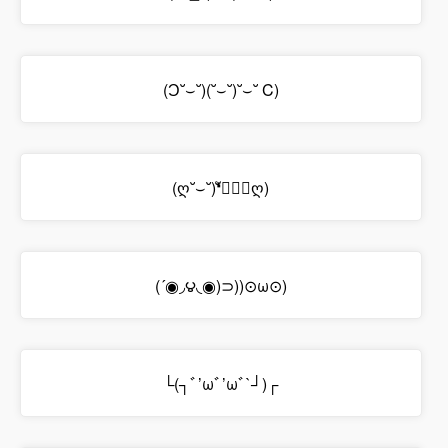
(Ɔ˘⌣˘)(˘⌣˘)˘⌣˘ C)
(ღ˘⌣˘)❛ั◡❛ัღ)
(´◉◞౪◟◉)⊃))⊙ω⊙)
└(┐ﾞ’ωﾞ’ωﾞ`┘)┌