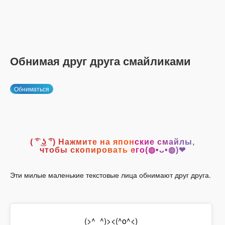
Обнимая друг друга смайликами
Обниматься
( ͡° ͜ʖ ͡°) Нажмите на японские смайлы,
чтобы скопировать его(◍•ᴗ•◍)❤
Эти милые маленькие текстовые лица обнимают друг друга.
(>^_^)><(^o^<)