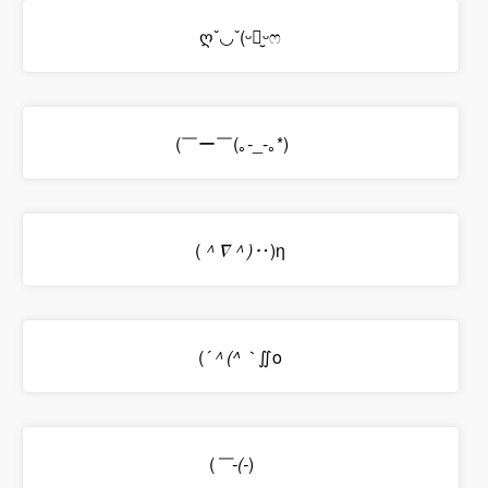
ღˇ◡ˇ(ᵕ꒶̮ᵕෆ
(￣ー￣(｡-_-｡*)ゝ
(
＾∇＾)･
･)η
(
´＾(^｀
∬o
(
￣-(-
)ゝ