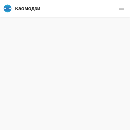
Каомодзи