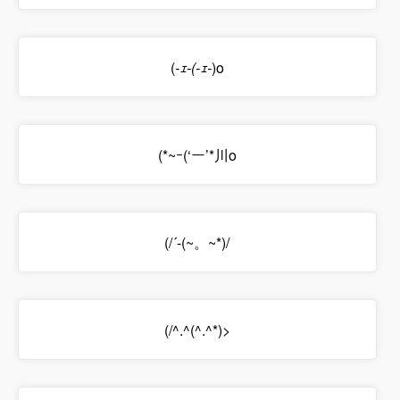
(
-ｪ-(-ｪ-
)o
(*~ｰ(‘ー’*川o
(/´-(~。~*)/
(/^.^(^.^*)>