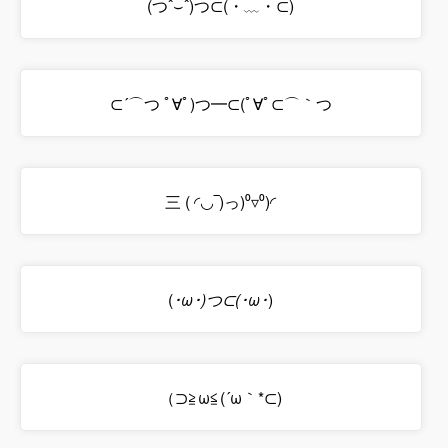
(つˆ⌣ˆ)つ⊂(・﹏・⊂)
⊂´⌒つ ﾟ∀ﾟ)つ━⊂(ﾟ∀ﾟ⊂⌒｀つ
三 ( ◜◡‾)っ)⁰▿⁰)◜
(
･ω･)つ⊂(･ω･
)
（⊃≧ω≦(´ω｀*⊂)