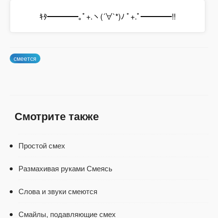
ｷﾀ━━━━｡ﾟ+.ヽ(´∀`*)ﾉ ﾟ+.ﾟ━━━━!!
смеется
Смотрите также
Простой смех
Размахивая руками Смеясь
Слова и звуки смеются
Смайлы, подавляющие смех