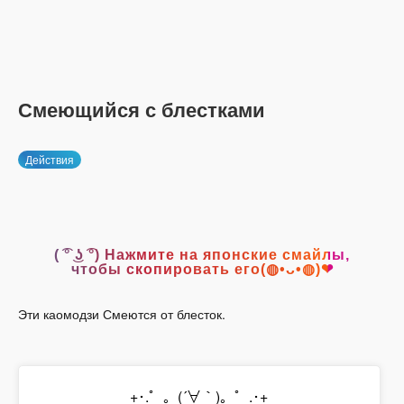
Смеющийся с блестками
Действия
( ͡° ͜ʖ ͡°) Нажмите на японские смайлы,
чтобы скопировать его(◍•ᴗ•◍)❤
Эти каомодзи Смеются от блесток.
+･.゜。(´∀｀)。゜.･+