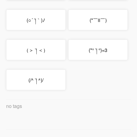
(○´ ་།｀)ﾉ
(*￣ii￣)
（＞ ་། ＜）
(*° ་། °)=3
(/^ ་། ^)/
no tags