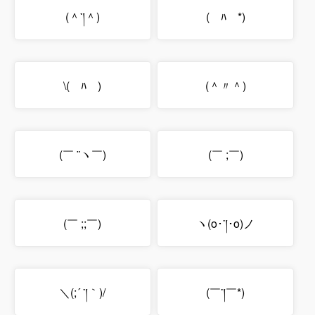
(＾་།＾)
(￣ﾊ￣*)
\(￣ﾊ￣)
(＾〃＾)
(￣ ¨ヽ￣)
(￣ ;￣)
(￣ ;;￣)
ヽ(o･་།･o)ノ
＼(;´ ་།｀)/
(￣་།￣*)