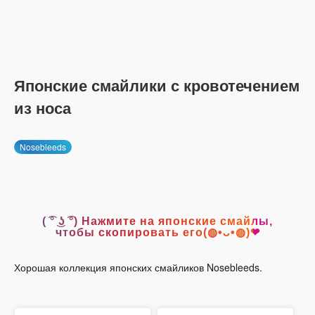
Японские смайлики с кровотечением
из носа
Nosebleeds
( ͡° ͜ʖ ͡°) Нажмите на японские смайлы,
чтобы скопировать его(◍•ᴗ•◍)❤
Хорошая коллекция японских смайликов Nosebleeds.