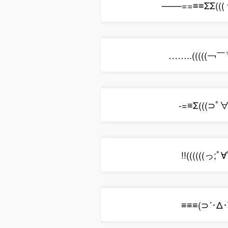
……..(((((￢
-=≡Σ(((⊃ﾟ
!!((((((っ;ﾟ
≡≡≡(⊃´･Δ･