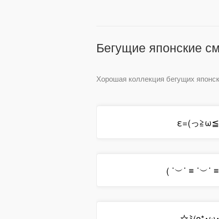
Бегущие японские с
Хорошая коллекция бегущих японск
ε=(っ≧ω≦
( ˙︶˙ ≡ ˙︶˙ ≡
☆ﾐ(o*･ω･