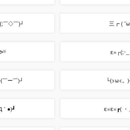
┌(;￣◇￣)┘
三┏ ( ˘ω
ᕗ⁾⁾
ε=┌(;･_
┌(￣ー￣)┘
└(>ω<。)
´Д｀●)┛
ε=ε=┏( 