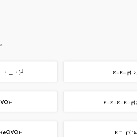
и.
； ・＿・)┘
ε=ε=┏( >
ʘ∀ʘ)┘
ε=ε=ε=ε=┏
┌(๑ʘ∀ʘ)┘
ε＝┏(･ω