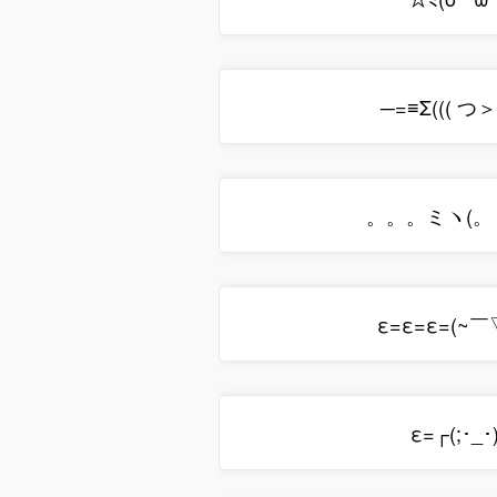
─=≡Σ((( つ
。。。ミヽ(。
ε=ε=ε=(~￣
ε=┌(;･_･