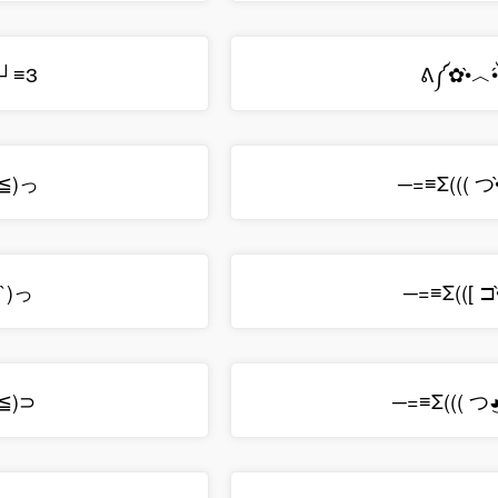
┘≡З
ᕕ༼✿•̀︿•
≦)っ
─=≡Σ((( つ•
`)っ
─=≡Σ(([ ⊐•
≦)⊃