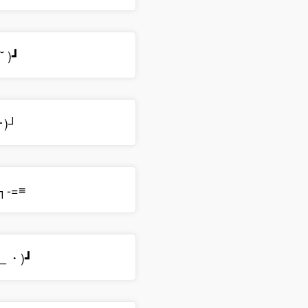
˘ )┛
･)┘
┐-=≡
・＿・)┛