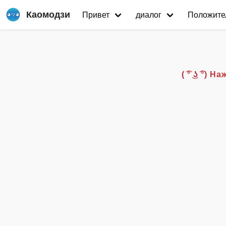
Каомодзи
Привет
диалог
Положите
( ͡° ͜ʖ ͡