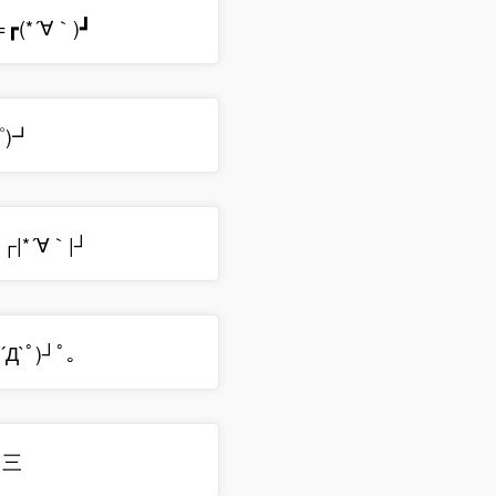
┏(*´∀｀)┛
゜)┛
*´∀｀|┘
´Д`ﾟ)┘ﾟ｡
)┓三