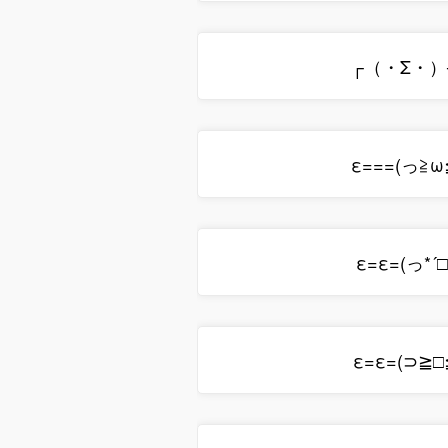
┌（・Σ・）
ε===(っ≧ω
ε=ε=(っ*´□
ε=ε=(⊃≧□