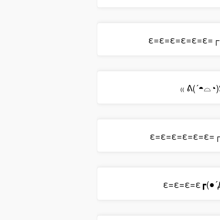
ε=ε=ε=ε=ε=ε=
₍₍ ᕕ(´◓⌓◔)
ε=ε=ε=ε=ε=ε=
ε=ε=ε=ε┏(●