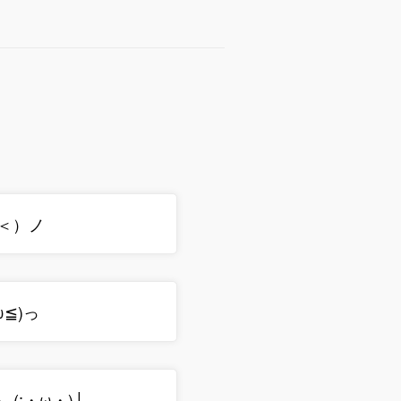
＜）ノ
ω≦)っ
=┌(;・ω・)┘