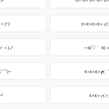
＞＜)つ
ε=ε=ε=ε=┌
＞＜)ノ
～o(▽｀ o) =
▽￣)~
ε=ε=ε=┏(
)┘
ε=ε=┌( >