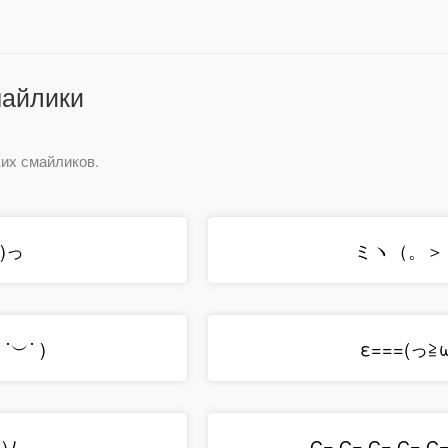
майлики
их смайликов.
)っ
ミヽ（。＞
 ˙︶˙ )
ε===(っ≧
)ﾉ
C= C= C= C= C