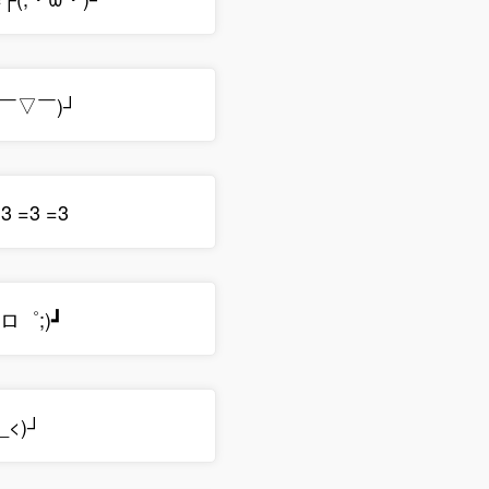
(;￣▽￣)┘
3 =3 =3
゜ロ゜;)┛
_<)┘