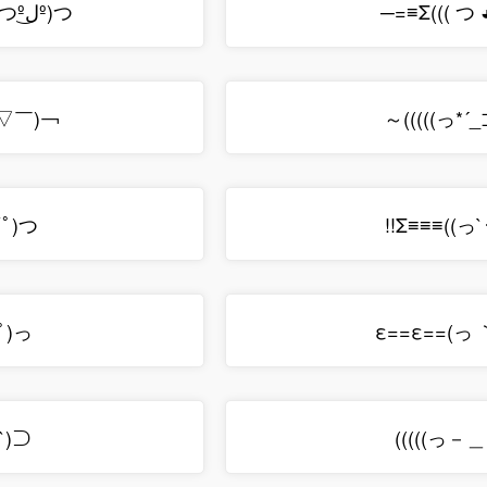
───==≡≡ΣΣ((( つºل͜º)つ
─=≡Σ((( つ 
￣▽￣)￢
～(((((っ*´
∀ﾟ)つ
!!Σ≡≡≡((っ
ε==ε==(っ
∀ﾟ)っ
｀
`)⊃
(((((っ－