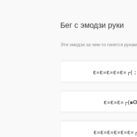
Бег с эмодзи руки
Эти эмодзи за чем-то гонятся рукам
ε=ε=ε=ε=ε=┌(
ε=ε=ε=┌(๑
ε=ε=ε=ε=ε=ε=