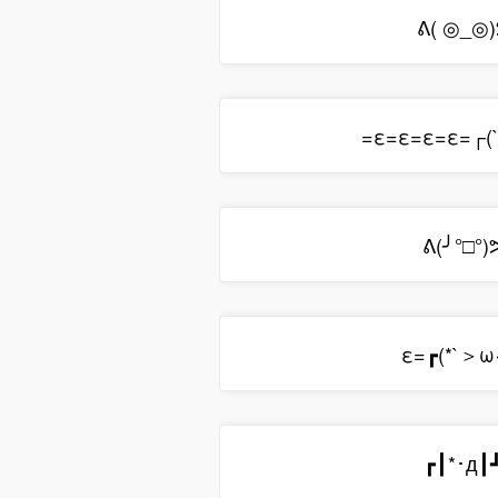
ᕕ( ◎_◎
=ε=ε=ε=ε=┌(
ᕕ(╯°□°)
ε=┏(*`＞ω
┏┃*･д┃