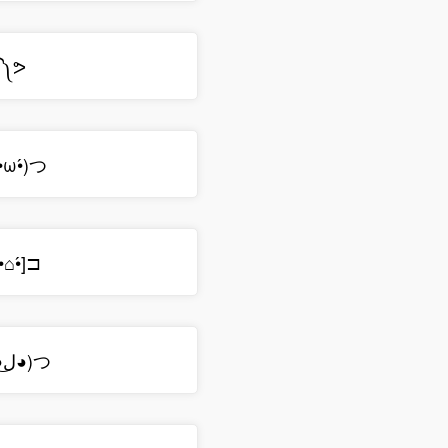
́༽ᕗ
̀ω•́)つ
̀⌂•́]⊐
─=≡Σ((( つ◕ل͜◕)つ