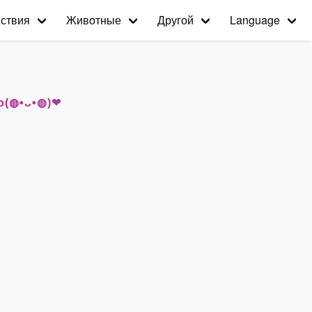
ствия
Животные
Другой
Language
го(◍•ᴗ•◍)❤