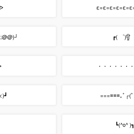
)ᕗ
ε=ε=ε=ε=ε=ε=
`;@@)┘
┏( ゜)ਊ
ᕗ
・・・・・・・┌|
<)┛
===≡≡≡｡ﾟ┌(ﾟ
┛
┗(^o^ 