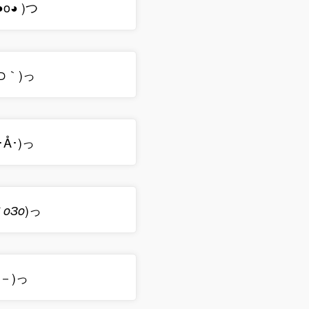
◕o◕ )つ
_⊃｀)っ
`･Å･)っ
)っ
oЗo
＿－)っ