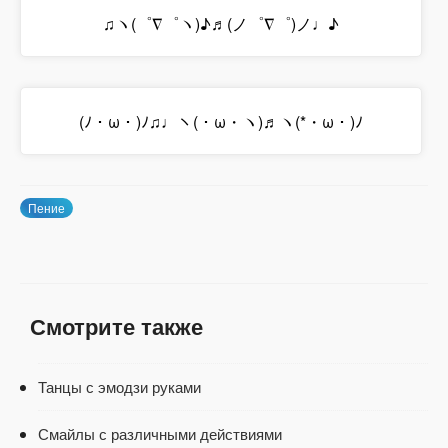
♫ヽ(゜∇゜ヽ)♪♬(ノ゜∇゜)ノ♩♪
(ﾉ・ω・)ﾉ♫♩ヽ(・ω・ヽ)♬ヽ(*・ω・)ﾉ
Пение
Смотрите также
Танцы с эмодзи руками
Смайлы с различными действиями