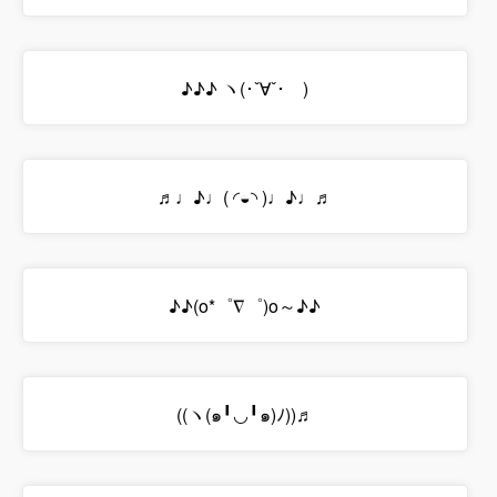
♪♪♪ ヽ(･ˇ∀ˇ･ゞ)
♬♩♪♩( ◜◒◝ )♩♪♩♬
♪♪(o*゜∇゜)o～♪♪
((ヽ(๑╹◡╹๑)ﾉ))♬