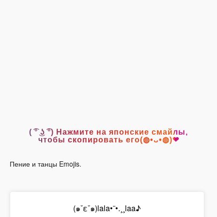
( ͡° ͜ʖ ͡°) Нажмите на японские смайлы,
чтобы скопировать его(◍•ᴗ•◍)❤
Пение и танцы Emojis.
(๑ˇεˇ๑)lala•¨•.¸¸laa♪