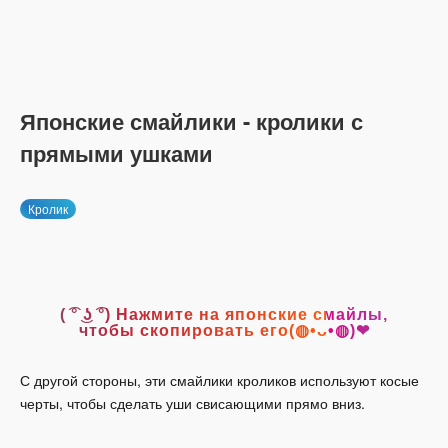
Японские смайлики - кролики с
прямыми ушками
Кролик
( ͡° ͜ʖ ͡°) Нажмите на японские смайлы,
чтобы скопировать его(◍•ᴗ•◍)❤
С другой стороны, эти смайлики кроликов используют косые
черты, чтобы сделать уши свисающими прямо вниз.