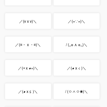
／(v x v)＼
／(=∵=)＼
／(≡・ x ・≡)＼
/ (,,๏ ⋏ ๏,,)＼
／(￫ x ◕=)＼
／(◕ x < )＼
／(◕ x ≦ )＼
/ (ㅇㅅㅇ❀)＼