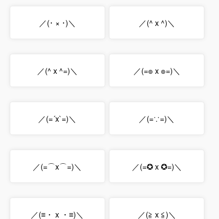
／(･ × ･)＼
／(^ x ^)＼
／(^ x ^=)＼
／(=๏ x ๏=)＼
／(=´x`=)＼
／(=∵=)＼
／(=⌒x⌒=)＼
／(=✪ x ✪=)＼
／(≡・ x ・≡)＼
／(≧ x ≦)＼