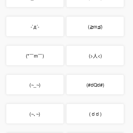
-`д´-
(
≧m≦
)
(*￣m￣)
(>人<)
(¬_¬)
(#ಠQಠ#)
(¬､¬)
( ಠ ಠ )