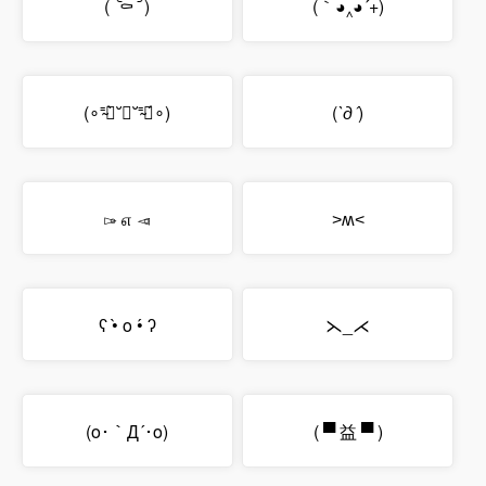
( ‾᷅⚰‾᷄ )
(｀◕‸◕´+)
(∘⁼̴⃙̀˘︷˘⁼̴⃙́∘)
(
`д´
)
▻⃘ ௭ ◅⃘
˃ʍ˂
ʕ •̀ o •́ ʔ
⋋_⋌
(o･｀Д´･o)
( ▀ 益 ▀ )