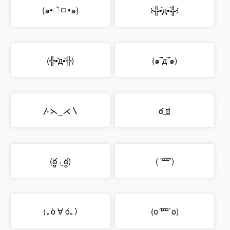
(๑•ૅㅁ•๑)
꒰╬•᷅д•᷄╬꒱
(╬•᷅д•᷄╬)
(๑‾᷆д‾᷇๑)
〴⋋_⋌〵
ఠ ͟ಠ
(ఠ్ఠ ˓̭ ఠ్ఠ)
(
´罒`
)
（｡ò ∀ ó｡）
(o´罒`o)