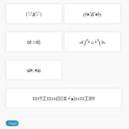
（▽д▽）
╭(๑¯д¯๑)╮
(ಠ ∩ಠ)
⋌༼ •̀ ⌂ •́ ༽⋋
ᘳᗒ.ᗕᘰ
ｴｴｯ?工ｴｴｪｪ(๑̀⚬♊⚬́๑)ｪｪｴｴ工‼!!!
Лицо