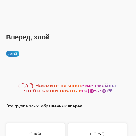
Вперед, злой
Злой
( ͡° ͜ʖ ͡°) Нажмите на японские смайлы,
чтобы скопировать его(◍•ᴗ•◍)❤
Это группа злых, обращенных вперед.
ಠ_ರೃ
(
｀へ´
)