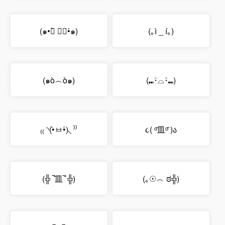
(๑•॒̀ ູ॒•́๑)
(｡ì _ í｡)
(๑ò︵ò๑)
(⑉･̆⌓･̆⑉)
₍₍ ◝(•̀ㅂ•́)◟ ⁾⁾
૮( ᵒ̌皿ᵒ̌ )ა
(╬ ‾᷅皿‾᷄ ╬)
(｡☉︵ ಠ╬)