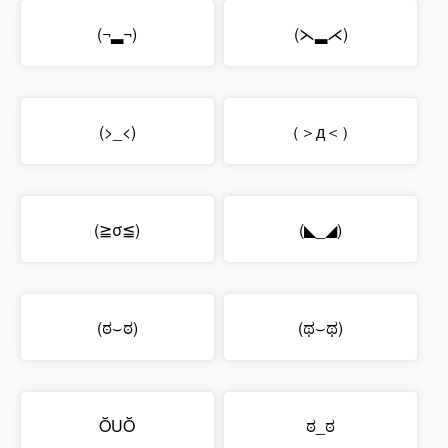
(¬▂¬)
(⋋▂⋌)
(>_<)
（＞д＜）
(≧σ≦)
(◣_◢)
(ಠ⌣ಠ)
(ಥ⌣ಥ)
ŎUŎ
ಠ_ಠ