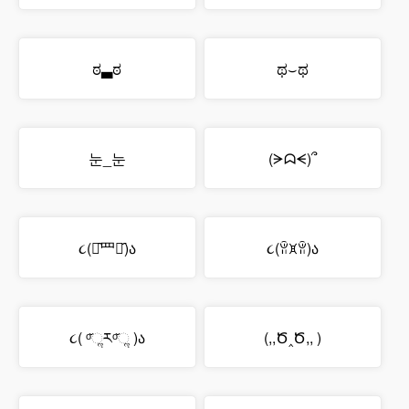
ಠ▃ಠ
ಥ⌣ಥ
눈_눈
(ᗒᗣᗕ)՞
૮(ꂧ᷆⺫ꂧ᷇)ა
૮(ꂧꁞꂧ)ა
૮( ᵒ̌ૢཪᵒ̌ૢ )ა
(,,Ծ‸Ծ,, )