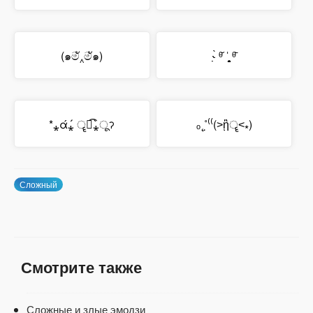
(๑මั‸මั๑)
˞̣̣̣̀ ᶿ᷄ ˈ̯̥̮ ᶿ᷅
*⁎ά⁎́ ॄཻ͡⁎̀ूॽ
ₒ˛˚̣⁽⁽(˃ᾓॄ˂⁎)
Сложный
Смотрите также
Сложные и злые эмодзи