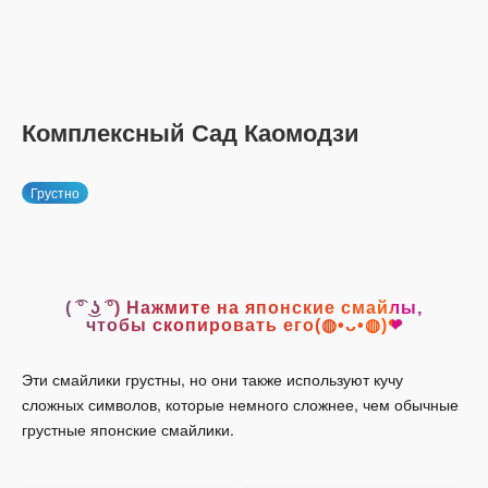
Комплексный Сад Каомодзи
Грустно
( ͡° ͜ʖ ͡°) Нажмите на японские смайлы,
чтобы скопировать его(◍•ᴗ•◍)❤
Эти смайлики грустны, но они также используют кучу
сложных символов, которые немного сложнее, чем обычные
грустные японские смайлики.