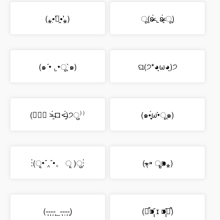
(⁎•̛̣̣꒶̯•̛̣̣⁎)
ू(ʚ̴̶̷́ .̠ ʚ̴̶̷̥̀ ू)
(๑´• .̫ •ू`๑)
ଘ(੭*◕ฺω◕ฺ)੭
(๑⃙⃘ ˃̶͈̀ロ˂̶͈́)੭ु⁾⁾
(๑•̥̥̥́ω•̀ू๑)
⁝(ृ•ˇ‸ˇ•。 ृ )ु⁝
(⁎ְְ⁍̴ ॄְְ⁍̴⁎)
(-̩̩̩-̩̩̩-̩̩-̩̩̩_-̩̩̩-̩-̩̩̩-̩̩̩)
(⌯͒⁍̩̩᷄ ɪ ⁍̩̩᷄ฅ͒)