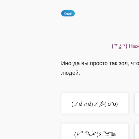
Злой
( ͡° ͜ʖ ͡
Иногда вы просто так зол, ч
людей.
(ノಠ ∩ಠ)ノ彡( o°o)
(۶ૈ ۜ ᵒ̌▱๋ᵒ̌ )۶ૈ=͟͟͞͞ ⌨