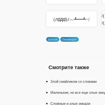
/
(ﾉಥДಥ)ﾉ︵┻━┻･/
/(
Бросок
Переворот
Смотрите также
Злой смайликом со словами
Маленькие, но все еще злые эмо
Сложные и злые эмодзи