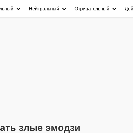
льный
Нейтральный
Отрицательный
Дей
сать злые эмодзи