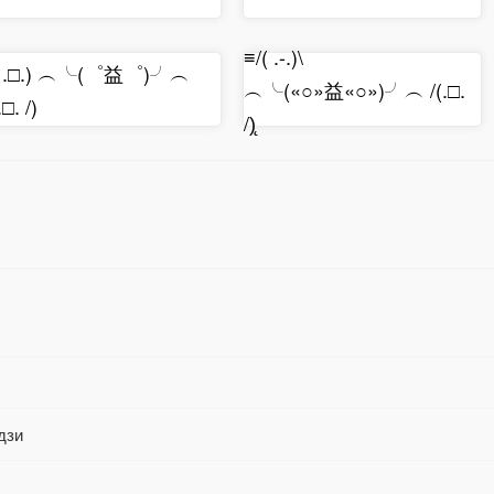
≡/( .-.)\
( .□.) ︵╰(゜益゜)╯︵
︵╰(«○»益«○»)╯︵ /(.□.
.□. /)
/)̨
дзи