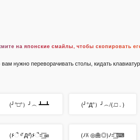
°) Нажмите на японские смайлы, чтобы скопировать е
то вам нужно переворачивать столы, кидать клавиату
(╯°□°）╯︵ ┻━┻
(╯°Д°）╯︵/(.□ . )
(۶ૈ ᵒ̌ Дᵒ̌)۶ૈ=͟͟͞͞ ⌨
(ﾉꐦ ◎曲◎)ﾉ=͟͟͞͞ ⌨