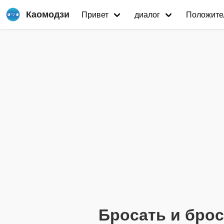
Каомодзи
Привет
диалог
Положите
Бросать и бро