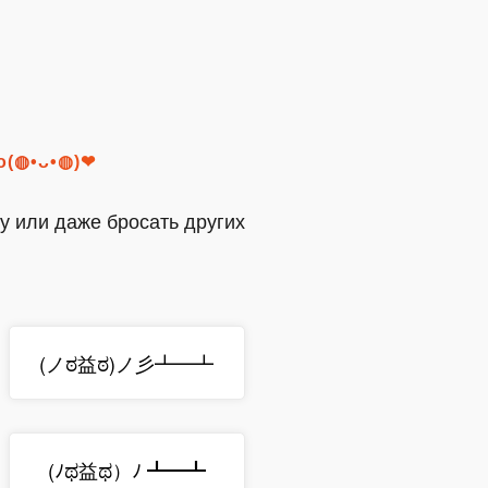
го(◍•ᴗ•◍)❤
ру или даже бросать других
(ノಠ益ಠ)ノ彡┻━┻
‎(ﾉಥ益ಥ）ﾉ ┻━┻