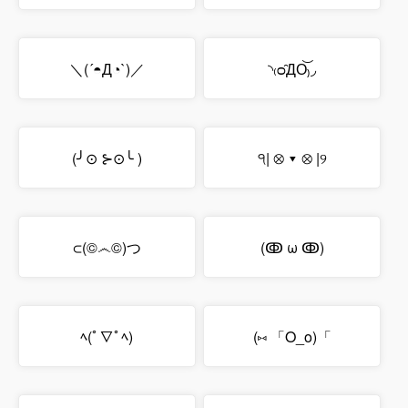
＼(´◓Д◔`)／
◝₍ᴑ̑ДO͝₎◞
(╯⊙ ⊱⊙╰ )
੧| ⊗ ▾ ⊗ |୨
⊂(©෴©)つ
ゞ(ↂ ω ↂ)ゞ
ﾍ(ﾟ∇ﾟﾍ)
(⑅ 「O_o)「