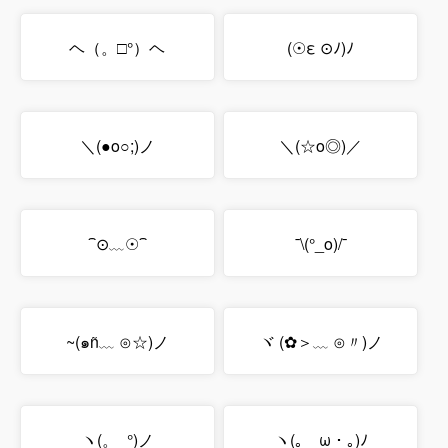
ヘ（。□°）ヘ
(☉ε ⊙ﾉ)ﾉ
＼(●o○;)ノ
＼(☆o◎)／
⁀⊙﹏☉⁀
¯\(°_o)/¯
~(๑ñ﹏ ⊙☆)ノ
ヾ (✿＞﹏ ⊙〃)ノ
ヽ(。_°)ノ
ヽ(｡ゝω・｡)ﾉ