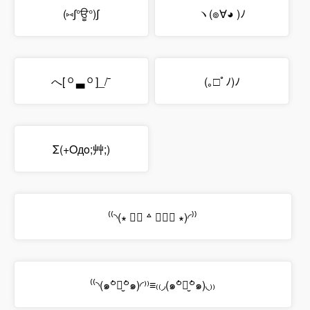
(⑅∫°ਊ°)∫
ヽ(๏∀◕ )ﾉ
へ[ ᴼ ▃ ᴼ ]_/¯
(｡□ﾟﾉ)ﾉ
Σ(+Oдo;艸;)
⁽⁽◝(∗ ❛⃘ ꒫ ❜⃘⃘ ∗)◜⁾⁾
⁽⁽◝(๑꒪່౪̮꒪່๑)◜⁾⁾≡₍₍◞(๑꒪່౪̮꒪່๑)◟₎₎