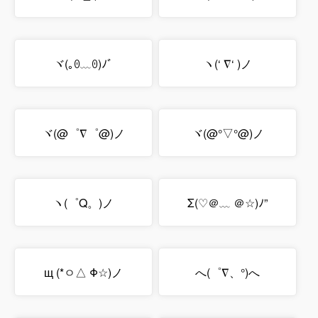
ヾ(｡ꏿ﹏ꏿ)ﾉﾞ
ヽ(‘ ∇‘ )ノ
ヾ(@゜∇゜@)ノ
ヾ(@°▽°@)ノ
ヽ(゜Q。)ノ
Σ(♡＠﹏ ＠☆)ﾉ”
щ (*ㅇ△ Φ☆)ノ
へ(゜∇、°)へ