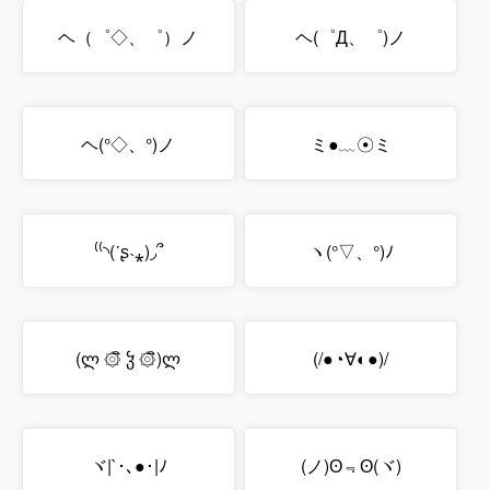
ヘ（゜◇、゜）ノ
ヘ(゜Д、゜)ノ
ヘ(°◇、°)ノ
ミ●﹏☉ミ
⁽⁽◝(ˊʂ˴⁎)◞՞
ヽ(°▽、°)ﾉ
(ლ ۞ิ ჴ ۞ิ)ლ
(/●◔∀◐●)/
ヾ|`･､●･|ﾉ
(ノ)ʘ﹃ʘ(ヾ)