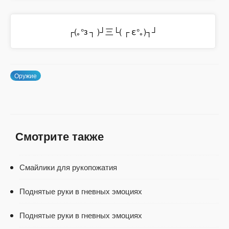
┌(｡°з ┐ )┘三└( ┌ ε°｡)┐┘
Оружие
Смотрите также
Смайлики для рукопожатия
Поднятые руки в гневных эмоциях
Поднятые руки в гневных эмоциях