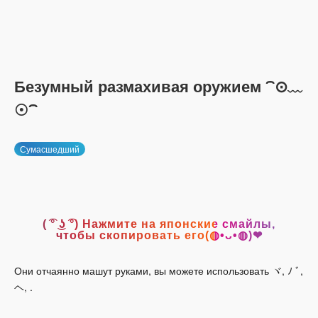
Безумный размахивая оружием ⁀⊙﹏
☉⁀
Сумасшедший
( ͡° ͜ʖ ͡°) Нажмите на японские смайлы,
чтобы скопировать его(◍•ᴗ•◍)❤
Они отчаянно машут руками, вы можете использовать ヾ, ﾉ ﾞ,
ヘ, .