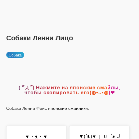
Собаки Ленни Лицо
Собака
( ͡° ͜ʖ ͡°) Нажмите на японские смайлы,
чтобы скопировать его(◍•ᴗ•◍)❤
Собаки Ленни Фейс японские смайлики.
▼(´ᴥ
U
▼・ᴥ・▼
)▼ | U ´ᴥ