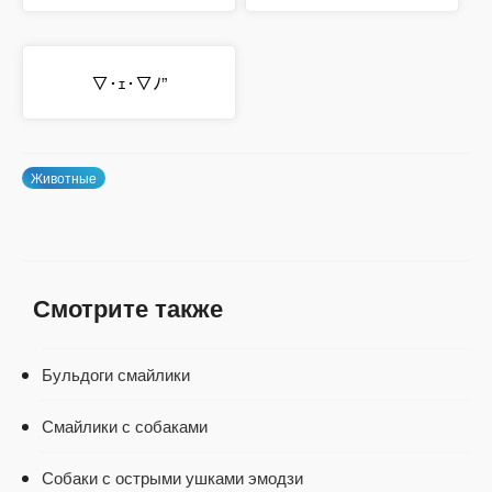
▽･ｪ･▽ﾉ”
Животные
Смотрите также
Бульдоги смайлики
Смайлики с собаками
Собаки с острыми ушками эмодзи