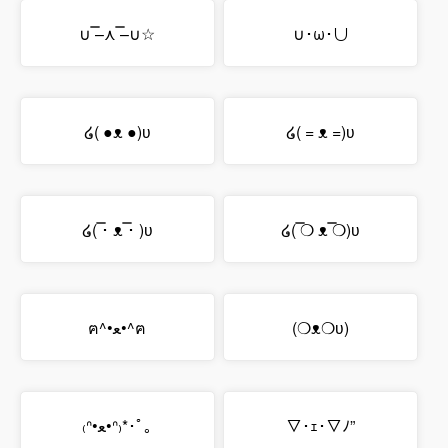
∪ ̿–⋏ ̿–∪☆
∪･ω･∪
໒( ●ᴥ ●)ʋ
໒( = ᴥ =)ʋ
໒( ̿･ ᴥ ̿･ )ʋ
໒( ̿❍ ᴥ ̿❍)ʋ
ฅ^•ﻌ•^ฅ
(❍ᴥ❍ʋ)
₍ᐢ•ﻌ•ᐢ₎*･ﾟ｡
▽･ｪ･▽ﾉ”