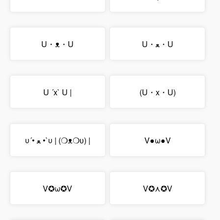
U・ᴥ・U
U・ﻌ・U
U ´x` U |
(U・x・U)
υ´• ﻌ •`υ | (❍ᴥ❍ʋ) |
V●ω●V
V✪ω✪V
V✪⋏✪V