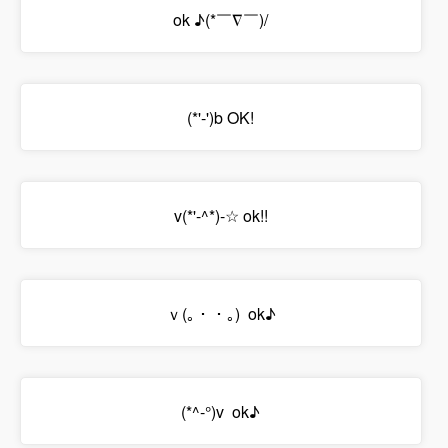
ok ♪(*￣∇￣)/
(*'-')b OK!
v(*'-^*)-☆ ok!!
ｖ(｡・・｡) ok♪
(*^-°)v ok♪