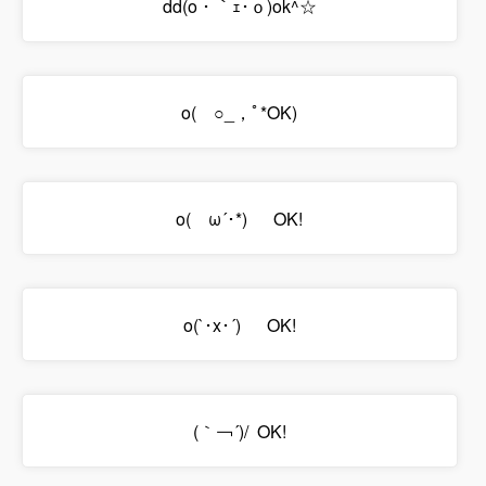
dd(o・｀ｪ･ｏ)ok^☆
o(ゝ○_，ﾟ*OK)
o(ゝω´･*)ゞ OK!
o(`･x･´)ゞ OK!
(｀￢´)/ OK!