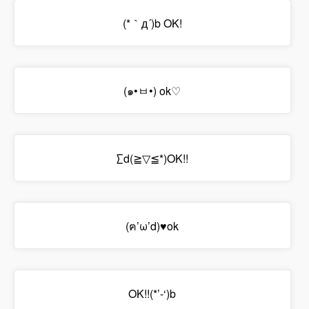
(*｀д´)b OK!
(๑•ㅂ•) ok♡
∑d(≧▽≦*)OK!!
(ฅ’ω’d)♥ok
OK!!(*’-‘)b