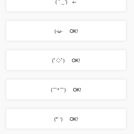
(｀_´)ゞ←
(-ω-ゞ OK!
(ﾟ◇ﾟ)ゞ OK!
(￣^￣)ゞ OK!
(*’ ‘)ゝ OK!