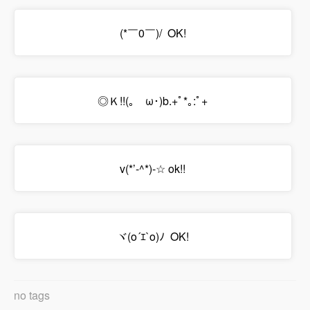
(*￣0￣)/ OK!
◎Ｋ!!(｡ゝω･)b.+ﾟ*｡:ﾟ+
v(*’-^*)-☆ ok!!
ヾ(o´ｴ`o)ﾉ OK!
no tags