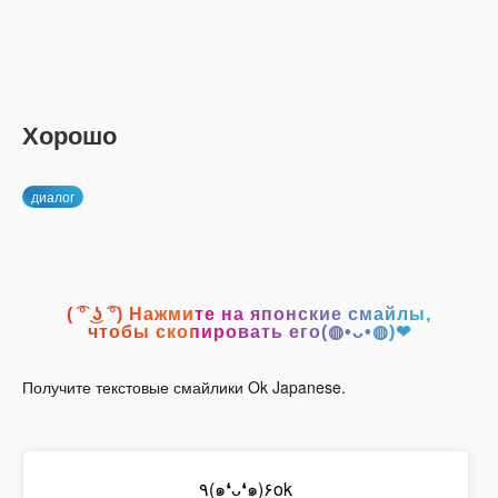
Хорошо
диалог
( ͡° ͜ʖ ͡°) Нажмите на японские смайлы,
чтобы скопировать его(◍•ᴗ•◍)❤
Получите текстовые смайлики Ok Japanese.
٩(๑❛ᴗ❛๑)۶ok