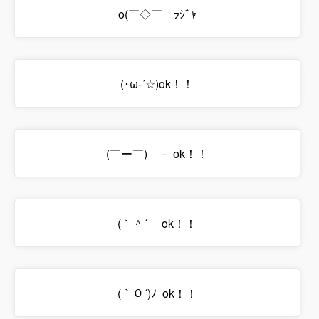
o(￣◇￣ゞﾗｼﾞｬ
(･ω-´☆)ok！！
(￣ー￣)ゞ－ ok！！
(｀＾´ゝ ok！！
(｀０´)ﾉ ok！！