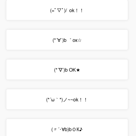
(=ﾟ▽ﾟ)/ ok！！
(*´∀`)b゛ ок☆
(*´∇’)b OK★
(*´ω｀*)ノ~~ok！！
(〃´･∀b)bＯК♪