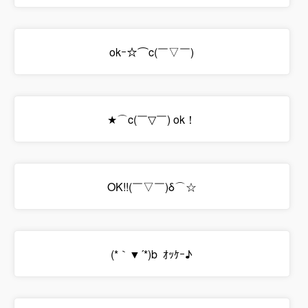
okｰ☆⌒c(￣▽￣)
★⌒c(￣▽￣) ok！
OK!!(￣▽￣)δ⌒☆
(*｀▼´*)b ｵｯｹｰ♪