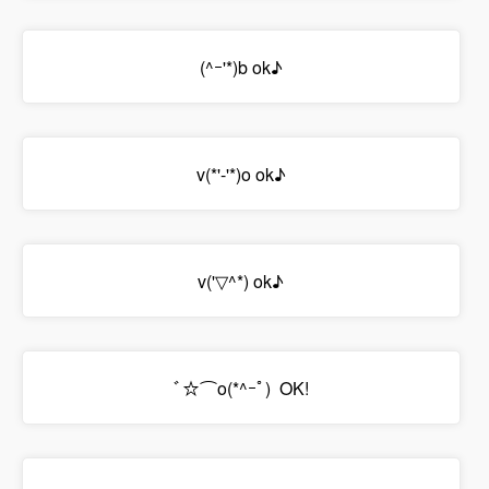
(^ｰ'*)b ok♪
v(*'-'*)o ok♪
v('▽^*) ok♪
ﾞ☆⌒o(*^ｰﾟ) OK!