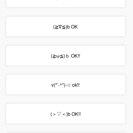
(≧∇≦)b OK
(≧ω≦)ｂ OK!!
v(*’-^*)-☆ ok!!
(＞▽＜)b OK!!