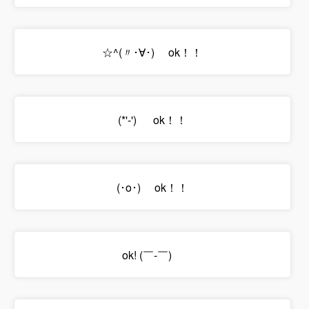
☆^(〃･∀･)ゞ ok！！
(*'-')ゞ ok！！
(･o･)ゞ ok！！
ok! (￣-￣)ゞ