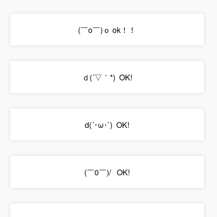
(￣o￣)ｏ ok！！
ｄ(´▽｀*) OK!
d(´･ω･`) OK!
(￣0￣)/ OK!