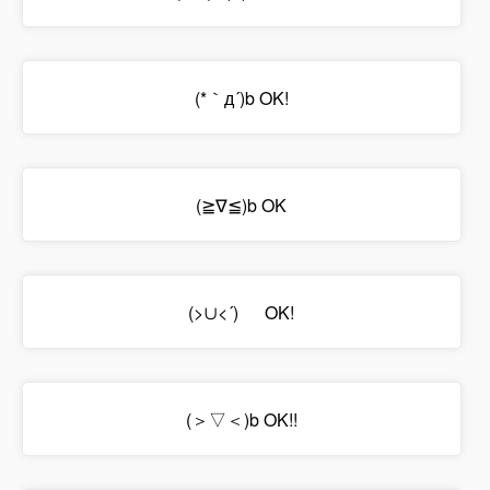
(*｀д´)b OK!
(≧∇≦)b OK
(>∪<´)ゞ OK!
(＞▽＜)b OK!!