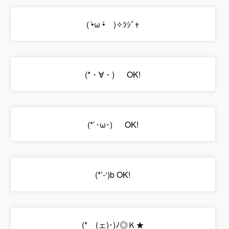
( •̀ω •́ゞ)✧ﾗｼﾞｬ
(*・∀・)ゞ OK!
(*`･ω･)ゞ OK!
(*’-‘)b OK!
(*ゝ(ェ)･)ﾉ◎Ｋ★