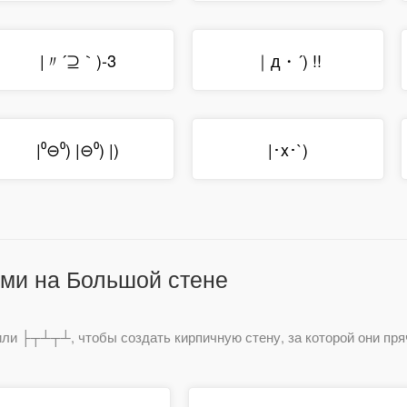
|〃´⊇｀)-3
｜д・´) !!
|⁰⊖⁰) |⊖⁰) |)
|･x･`)
ми на Большой стене
и ├┬┴┬┴, чтобы создать кирпичную стену, за которой они пря