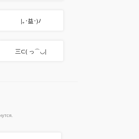
|｡･益･)ﾉ
三⊂( っ⌒◡|
чутся.