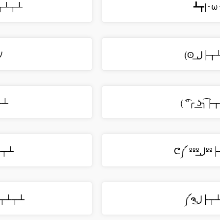
┬┴┬┴
┻┳|･ω
ﾉ
(ʘ ل͟
┬┴
( ͡°╭ ͟ʖ╮͡
┴┬┴
ᕦ༼ ºº
ʖ├┬┴┬┴
༼ຈل͜