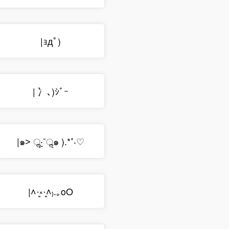
|ｮдﾟ)
| 冫､)ｼﾞｰ
|๑˃ ॢ‧̫˂ॢ๑ ).*˚‧♡
|˄·͈༝·͈˄₎.｡oO