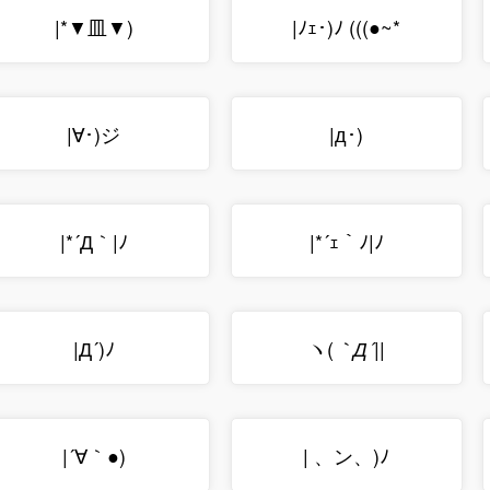
|*▼皿▼)
|ﾉｪ･)ﾉ (((●~*
|∀･)ジ
|д･)
|*´Д｀|ﾉ
|*´ｪ｀ﾉ|ﾉ
ヽ(
||
|Д´)ﾉ
｀Д´
|´∀｀●)
| 、ン、)ﾉ