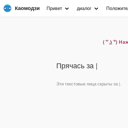
Каомодзи
Привет
диалог
Положите
( ͡° ͜ʖ ͡
Прячась за |
Эти текстовые лица скрыты за |.