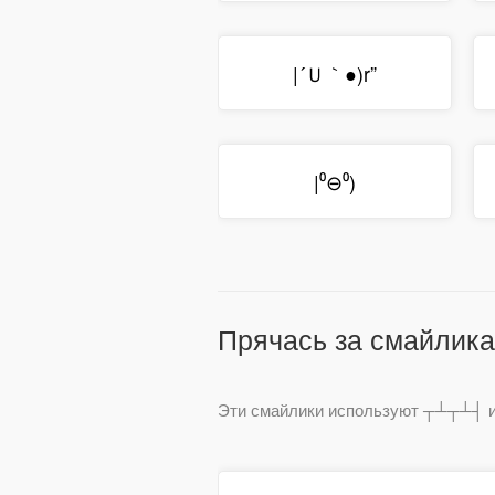
|´Ｕ｀●)r”
|⁰⊖⁰)
Прячась за смайлика
Эти смайлики используют ┬┴┬┴┤ ил