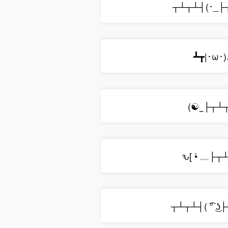
┬┴┬┴┤(･_├
┻┳|･ω･)
(☯‿├┬┴
ԅ[ •́ ﹏├┬
┬┴┬┴┤( ͡° ͜