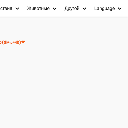
ствия
Животные
Другой
Language
го(◍•ᴗ•◍)❤