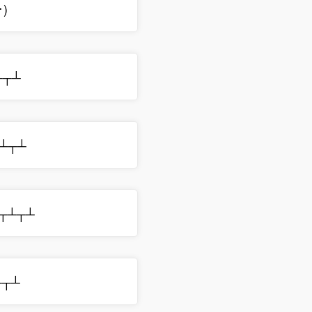
･)
├┬┴┬┴
├┬┴┬┴
ºل͟ºº├┬┴┬┴
├┬┴┬┴