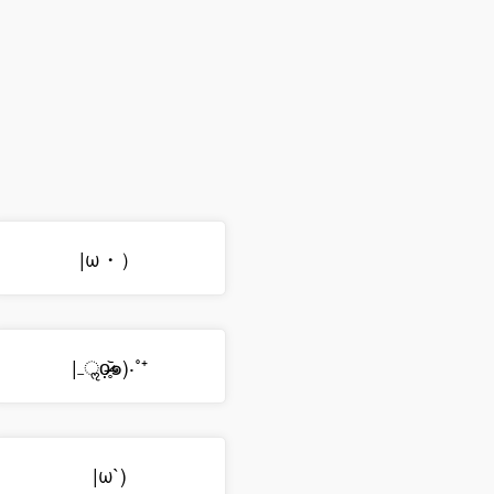
|ω・）
|₋ॢọ̶̶̷̥᷅๑)‧˚⁺
|ω`)