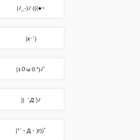
|ﾉ_-)ﾉ (((●~
|x･`)
|ｮ０ω０*)ﾉﾞ
||
)ﾉ
｀Д´
|*´・Д・)r))ﾟ