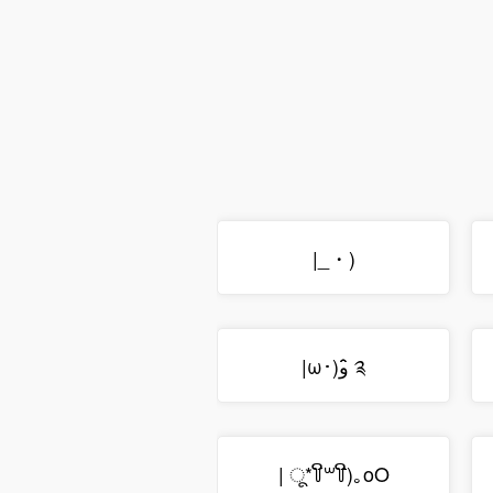
|_・)
|ω･)و ̑̑༉
| ू*꒦ິ꒳꒦ີ)｡oO