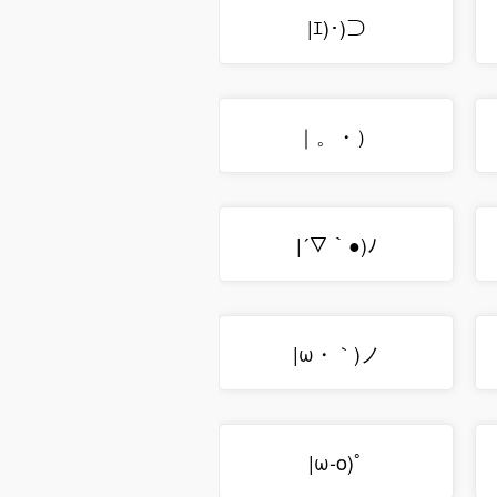
|ｴ)･)⊃
｜。・）
|´▽｀●)ﾉ
|ω・｀)ノ
|ω-o)ﾟ