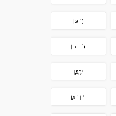
|ω･`)
｜ｏ゜）
|Д´)/
|Д｀|┛