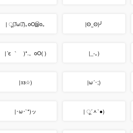
| ू･᷄ω･᷅)｡oOஇo｡
|ʘ‿ʘ)╯
|´ε ｀ゞ)*.。oO( )
|_-｡)
|ｮз☆)
|ω´･;)
|･ω･`*)ッ
| ू´ᆺ`●)