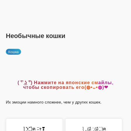
Необычные кошки
Кошка
( ͡° ͜ʖ ͡°) Нажмите на японские смайлы,
чтобы скопировать его(◍•ᴗ•◍)❤
Их эмоции намного сложнее, чем у других кошек.
] ‘͇̂•̩̫’͇̂ ͒)ฅ ﾆｬ❣
(ٛ₌டுͩ ˑ̭ டுͩٛ₌)ฅ