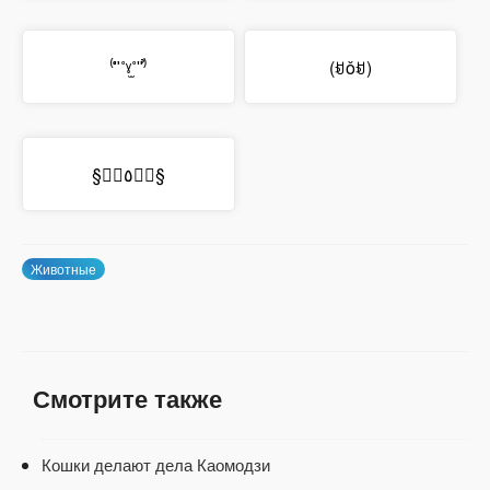
⁽͑ʺ˚ˠ̫˚ʺ⁾̉
(ꀂǒꀂ)
§ꊘ⃑٥ꊘ⃐§
Животные
Смотрите также
Кошки делают дела Каомодзи