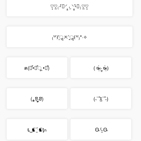
♡͙♡͚₍⸉ॢ⸍͕͈ ˕̫ ⸌͔͈⸊ॢ₎♡͚♡͙
₍꒵꒱′͈ॢㅈ‵͈ॢ꒰꒵₎*·✧
ฅ(⌯͒•ꈊ͒ू •⌯͒)
( ¤̴̶̷̤́ ‧̫̮ ¤̴̶̷̤̀ )
(⁎ꆤ ̵ູ̫ꆤ)
(˵¯͒࿄¯͒˵)
६ ͇♞͂ۜ ˑ̫♞͂ƫ⍝
ʘ̵ ˤ̵̫ ʘ̵