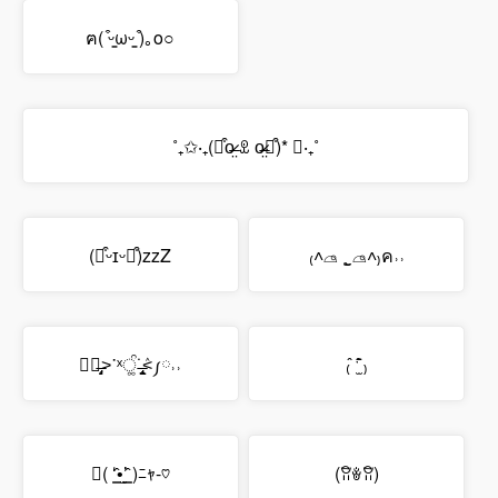
ฅ( ͒ᵕ̳ωᵕ̳ ͒)｡o○
˚₊✩‧₊(⌯͒o̶̶̷̤ ꀾ o̴̶̷̤⌯͒)* ✩‧₊˚
(⌯͒ᵕɪᵕ⌯͒)zzZ
₍˄⌓⃘ ˳̫̬ ⌓⃘˄₎ค˒˒
✧ٛ˃̶̨̡˙ˣੰ͚˙͚ٛ˂̶̧̢༿˒˒
₍ ̂ˑ̫̈̄ ̂₎
( ‘͇̂•̩̫’͇̂ )ﾆｬ-♡
(ꃋิꎴꃋิ)