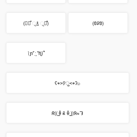
(⌯꒪͒ ૢ࿄ ૢ꒪͒)
(ꃪꄳꃪ)
(ٛɲ′᷄ ˑ̣̮ ‵᷅ٛɳ)՞
ʕ⌯˃ꎤु˂⌯ʔ⌕
ᖇ(( ͇ꆨ ꉴ ꉺ ͇))ᖆ≈ᘊ