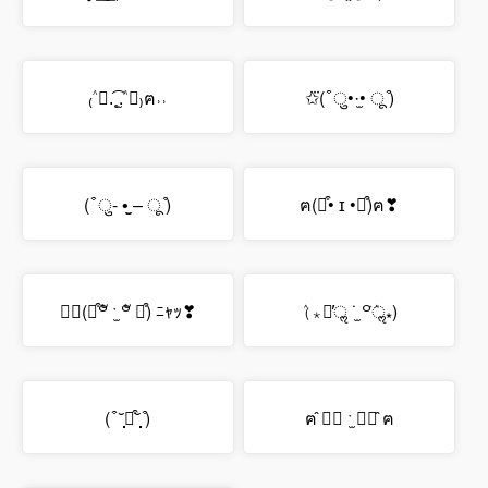
₍˄ุ.͡˳̫.˄ุ₎ฅ˒˒
✩⃛( ͒ ु•·̫• ू ͒)
( ͒ ु- •̫̮ – ू ͒)
ฅ(⌯͒• ɪ •⌯͒)ฅ❣
ฅ⃛(⌯͒꒪ั ˑ̫ ꒪ั ⌯͒) ﾆｬｯ❣
(ٛ⁎꒪̕ॢ ˙̫ ꒪ٛ̕ॢ⁎)
( ͒ ˘̩̩̩̩̩̩ꇵ͒˘̩̩̩̩̩̩ ͒)
ฅ ̂⋒ิ ˑ̫ ⋒ิ ̂ฅ