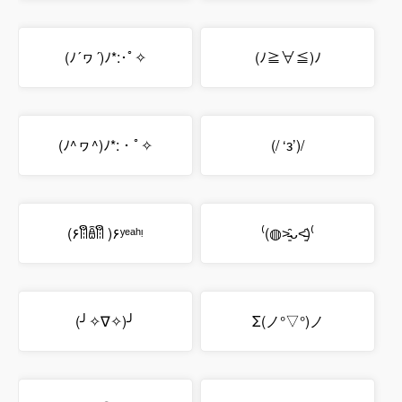
(ﾉ´ヮ´)ﾉ*:･ﾟ✧
(ﾉ≧∀≦)ﾉ
(ﾉ^ヮ^)ﾉ*:・ﾟ✧
(/ ‘з’)/
(۶ꈨຶꎁꈨຶ )۶ʸᵉᵃʰᵎ
⁽(◍˃̵͈̑ᴗ˂̵͈̑)⁽
(╯✧∇✧)╯
Σ(ノ°▽°)ノ