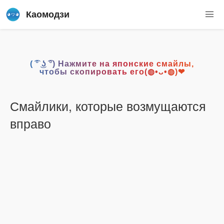
Каомодзи
( ͡° ͜ʖ ͡°) Нажмите на японские смайлы,
чтобы скопировать его(◍•ᴗ•◍)❤
Смайлики, которые возмущаются
вправо