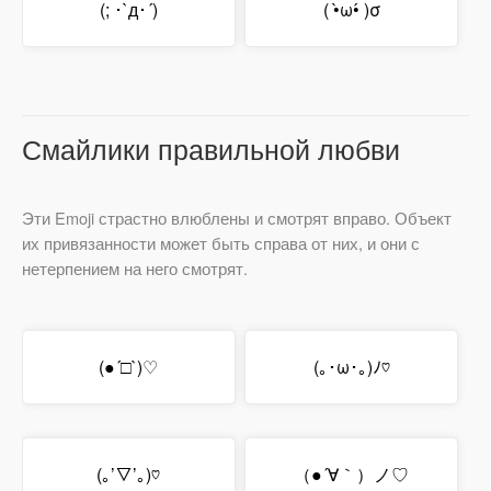
(; ･`д･´)​
( •̀ω•́ )σ
Смайлики правильной любви
Эти Emoji страстно влюблены и смотрят вправо. Объект
их привязанности может быть справа от них, и они с
нетерпением на него смотрят.
(●´□`)♡
(｡･ω･｡)ﾉ♡
(｡’▽’｡)♡
（●´∀｀）ノ♡