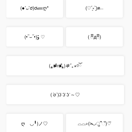
(●’ᴗ’σ)σணღ*
(♡´͈༝`͈)ฅ˒˒
(•‾⌣‾•)و ̑̑♡
( ෆຶдෆຶ)
(⁎⁍̴̛͂▿⁍̴̛͂⁎)
✲ﾟ
｡⋆♡ོ
(
´o`
)ʖˋʖˋʖˋ～♡
ღゝ◡╹)ノ♡
⌓⌓⌕(˃̴◡ुؔ՞ઁ)♡⃛