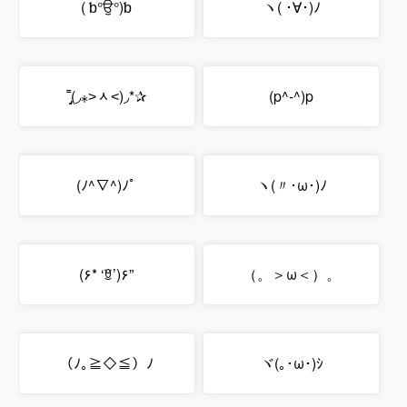
( ƅ°ਉ°)ƅ
ヽ( ･∀･)ﾉ
˭̡̞(◞⁎˃ᆺ˂)◞*✰
(p^-^)p
(ﾉ^∇^)ﾉﾟ
ヽ(〃･ω･)ﾉ
(۶* ‘ꆚ’)۶”
（。＞ω＜）。
（ﾉ｡≧◇≦）ﾉ
ヾ(｡･ω･)ｼ