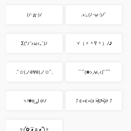
(ﾉ･д･)ﾉ
.+:｡(ﾉ･ω･)ﾉﾞ
Σ(*ﾉ´>ω<｡`)ﾉ
ヾ（〃＾∇＾）ﾉ♪
.ﾟ☆(ノё∀ё)ノ☆ﾟ.
⌒ﾟ(❀>◞౪◟<)ﾟ⌒
ヽ/❀o ل͜ o\ﾉ
⤴︎ ε=ε=(ง ˃̶͈̀ᗨ˂̶͈́)۶ ⤴︎
୧༼✿ ͡◕ д ◕͡ ༽୨