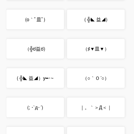
(o｀ﾟ皿ﾟ)
( ╬◣ 益◢)
（╬ಠ益ಠ)
（♯▼皿▼）
( ╬◣ 益◢）y━･~
（○｀Ｏ´○）
(; ･`д･´)
｜。｀＞Д＜｜