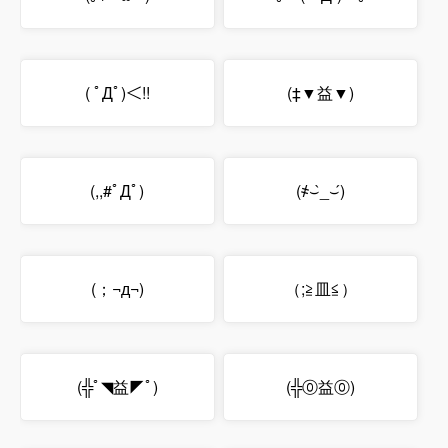
( ﾟДﾟ)＜!!
(‡▼益▼)
(,,#ﾟДﾟ)
(҂⌣̀_⌣́)
(；¬д¬)
（;≧皿≦）
(╬ﾟ◥益◤ﾟ)
(╬⓪益⓪)