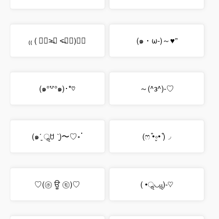
₍₍ ( ๑॔˃̶◡ ˂̶๑॓)◞♡
(๑・ω-)～♥”
(๑°꒵°๑)･*♡
～(^з^)-♡
(๑ˊ͈ ॢꇴ ˋ͈)〜♡॰ॱ
(ෆ ͒•∘̬• ͒)◞
♡(㋭ ਊ ㋲)♡
( •ॢ◡-ॢ)-♡