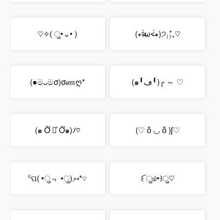
♡✧( ु•⌄• )
(∗ᵒ̶̶̷̀ω˂̶́∗)੭₎₎̊₊♡
(●මᴗමσ)σணღ*
(๑╹ڡ╹)╭ ～ ♡
(๑ Ỡ ◡͐ Ỡ๑)ﾉ♡
(♡ ὅ ◡ ὅ )ʃ♡
⁽⁽ପ( •ु﹃ •ु)​.⑅*♡
꒰ ︠ु௰•꒱ु♡